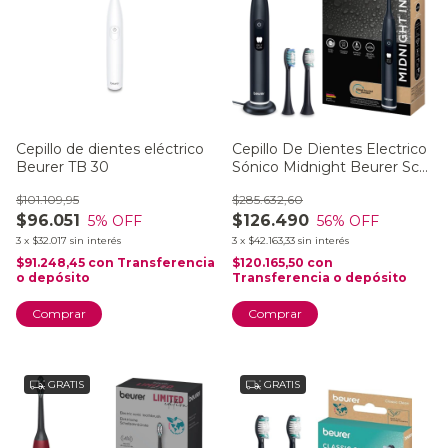
Cepillo de dientes eléctrico
Cepillo De Dientes Electrico
Beurer TB 30
Sónico Midnight Beurer Sc
50
$101.109,95
$285.632,60
$96.051
$126.490
5
% OFF
56
% OFF
3
x
$32.017
sin interés
3
x
$42.163,33
sin interés
$91.248,45
con
Transferencia
$120.165,50
con
o depósito
Transferencia o depósito
GRATIS
GRATIS