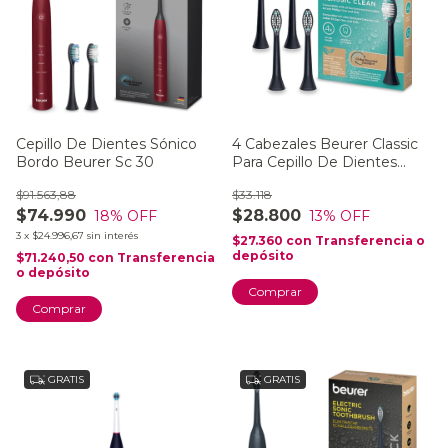
Cepillo De Dientes Sónico
4 Cabezales Beurer Classic
Bordo Beurer Sc 30
Para Cepillo De Dientes
Eléctricos (modelos SC)
$91.563,88
$33.118
$74.990
$28.800
18
% OFF
13
% OFF
3
x
$24.996,67
sin interés
$27.360
con
Transferencia o
depósito
$71.240,50
con
Transferencia
o depósito
GRATIS
GRATIS