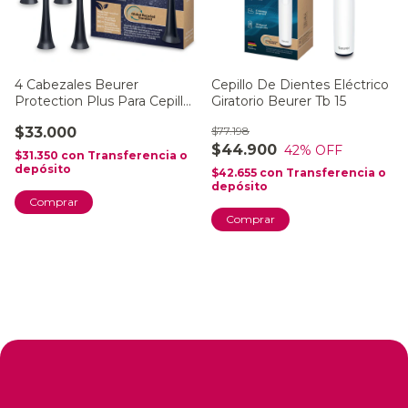
4 Cabezales Beurer
Cepillo De Dientes Eléctrico
Protection Plus Para Cepillo
Giratorio Beurer Tb 15
De Dientes Eléctricos
$33.000
$77.198
(modelos SC Protection
$44.900
42
% OFF
Plus)
$31.350
con
Transferencia o
depósito
$42.655
con
Transferencia o
depósito