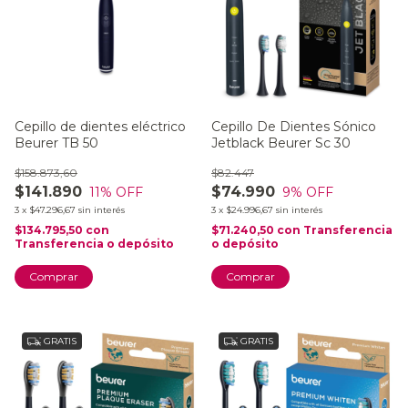
Cepillo de dientes eléctrico
Cepillo De Dientes Sónico
Beurer TB 50
Jetblack Beurer Sc 30
$158.873,60
$82.447
$141.890
$74.990
11
% OFF
9
% OFF
3
x
$47.296,67
sin interés
3
x
$24.996,67
sin interés
$134.795,50
con
$71.240,50
con
Transferencia
Transferencia o depósito
o depósito
GRATIS
GRATIS