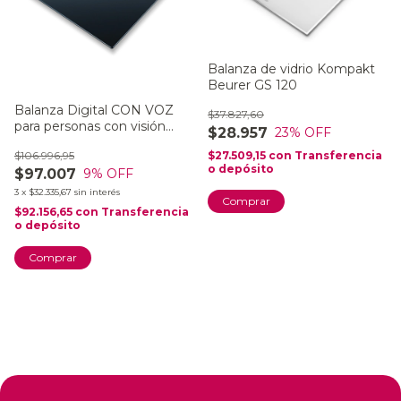
Balanza de vidrio Kompakt
Beurer GS 120
Balanza Digital CON VOZ
$37.827,60
para personas con visión
$28.957
23
% OFF
reducida GS 39
$106.996,95
$27.509,15
con
Transferencia
o depósito
$97.007
9
% OFF
3
x
$32.335,67
sin interés
$92.156,65
con
Transferencia
o depósito