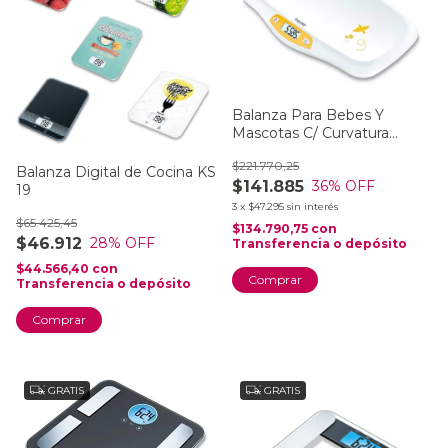
Balanza Para Bebes Y
Mascotas C/ Curvatura
Hasta 20kg By 80
$221.770,25
Balanza Digital de Cocina KS
$141.885
36
% OFF
19
3
x
$47.295
sin interés
$65.425,45
$134.790,75
con
$46.912
28
% OFF
Transferencia o depósito
$44.566,40
con
Transferencia o depósito
Comprar
GRATIS
GRATIS