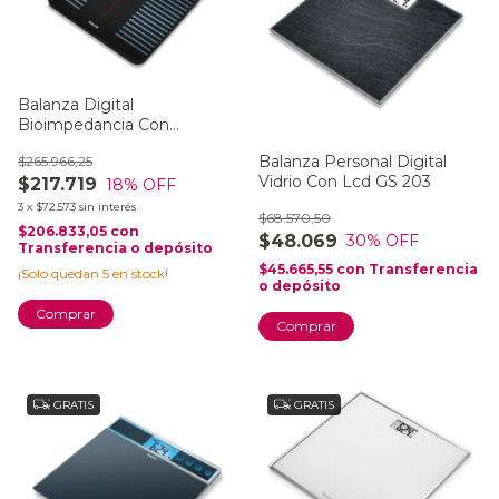
Balanza Digital
Bioimpedancia Con
Bluetooth Beurer Bf 990
Balanza Personal Digital
$265.966,25
Vidrio Con Lcd GS 203
$217.719
18
% OFF
3
x
$72.573
sin interés
$68.570,50
$206.833,05
con
$48.069
30
% OFF
Transferencia o depósito
$45.665,55
con
Transferencia
¡Solo quedan
5
en stock!
o depósito
Comprar
GRATIS
GRATIS