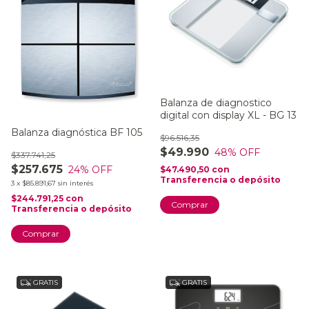
Balanza de diagnostico
digital con display XL - BG 13
Balanza diagnóstica BF 105
$96.516,35
$49.990
48
% OFF
$337.741,25
$257.675
24
% OFF
$47.490,50
con
Transferencia o depósito
3
x
$85.891,67
sin interés
$244.791,25
con
Transferencia o depósito
GRATIS
GRATIS