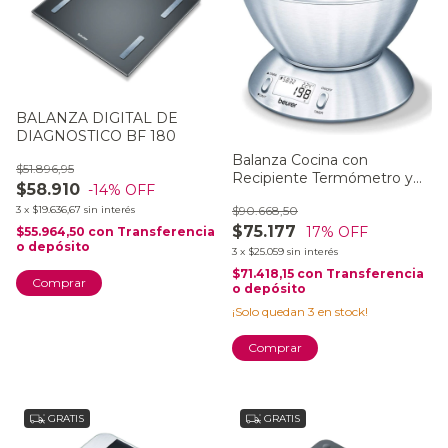
BALANZA DIGITAL DE
DIAGNOSTICO BF 180
Balanza Cocina con
$51.896,95
Recipiente Termómetro y
$58.910
-14
% OFF
Función Tara KS 54
$90.668,50
3
x
$19.636,67
sin interés
$75.177
17
% OFF
$55.964,50
con
Transferencia
o depósito
3
x
$25.059
sin interés
$71.418,15
con
Transferencia
o depósito
¡Solo quedan
3
en stock!
GRATIS
GRATIS