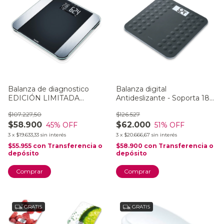
Balanza de diagnostico
Balanza digital
EDICIÓN LIMITADA
Antideslizante - Soporta 180
Pantalla XL - BF LI
kg - GS 300
$107.227,50
$126.527
$58.900
$62.000
45
% OFF
51
% OFF
3
x
$19.633,33
sin interés
3
x
$20.666,67
sin interés
$55.955
con
Transferencia o
$58.900
con
Transferencia o
depósito
depósito
Comprar
GRATIS
GRATIS