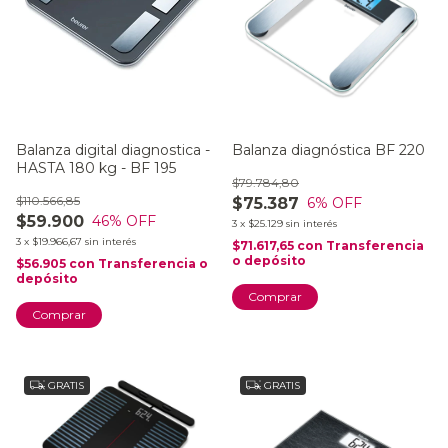
Balanza digital diagnostica -
Balanza diagnóstica BF 220
HASTA 180 kg - BF 195
$79.784,80
$110.566,85
$75.387
6
% OFF
$59.900
46
% OFF
3
x
$25.129
sin interés
3
x
$19.966,67
sin interés
$71.617,65
con
Transferencia
o depósito
$56.905
con
Transferencia o
depósito
GRATIS
GRATIS