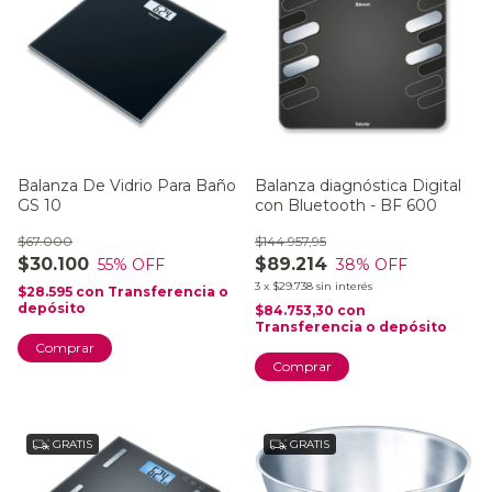
Balanza De Vidrio Para Baño
Balanza diagnóstica Digital
GS 10
con Bluetooth - BF 600
$67.000
$144.957,95
$30.100
$89.214
55
% OFF
38
% OFF
3
x
$29.738
sin interés
$28.595
con
Transferencia o
depósito
$84.753,30
con
Transferencia o depósito
Comprar
Comprar
GRATIS
GRATIS